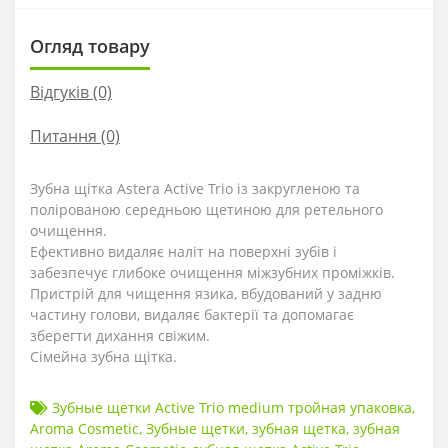
Огляд товару
Відгуків (0)
Питання
(0)
Зубна щітка Astera Active Trio із закругленою та
полірованою середньою щетиною для ретельного
очищення.
Ефективно видаляє наліт на поверхні зубів і
забезпечує глибоке очищення міжзубних проміжків.
Пристрій для чищення язика, вбудований у задню
частину голови, видаляє бактерії та допомагає
зберегти дихання свіжим.
Сімейна зубна щітка.
Зубные щетки Active Trio medium тройная упаковка
,
Aroma Cosmetic
,
Зубные щетки
,
зубная щетка
,
зубная