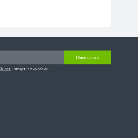
Підписатися
йності
і згоден з вимогами