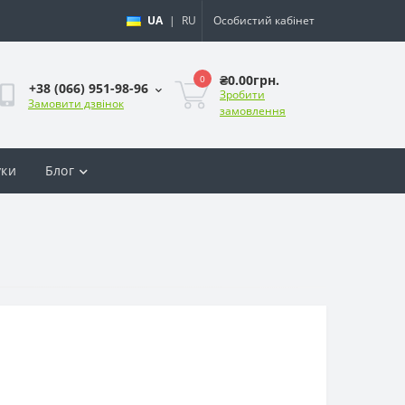
UA
|
RU
Особистий кабінет
₴0.00грн.
0
+38 (066) 951-98-96
Зробити
Замовити дзвінок
замовлення
уки
Блог