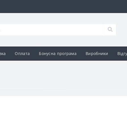
вка
Оплата
Бонусна програма
Виробники
Відг