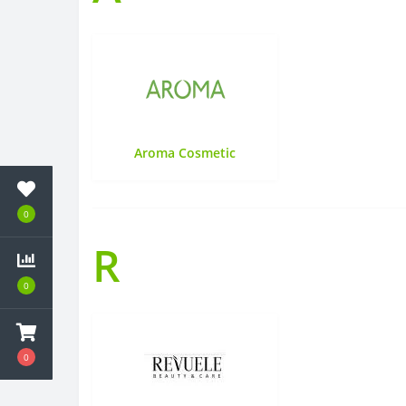
Aroma Cosmetic
0
R
0
0