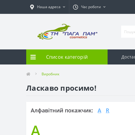
Наша адреса
Час роботи
Список категорій
Доста
Виробник
Ласкаво просимо!
Алфавітний покажчик:
A
R
A