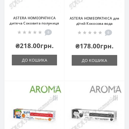
займе всього кілька хвилин, необхідно помістити товар
в кошик і заповнити ваші дані, і з вами зв'яжеться наш
менеджер. Купуючи білоруську косметику в інтернет-
ASTERA HOMEOPATHICA
АSTERA HOMEOPATHICA для
магазині
ПАГА ПАМ cosmetics
, ви купуєте товар та
дитяча Соковита полуниця
дітей Кокосова вода
накопичуєте бали для майбутніх покупок.
0
0
На нашому сайті ви зможете ознайомитися з широким
асортиментом білоруської косметики для дітей.
₴218.00грн.
₴178.00грн.
Купити білоруську косметику в Дніпропетровськ або
будь-якому місті України більше не проблема - завдяки
ДО КОШИКА
ДО КОШИКА
швидкій і безкоштовну доставку (від 1000 грн.) Ви
зможете насолодитися своїми покупками найближчим
часом.
В інтернет-магазині білоруської декоративної
косметики та парфумерії
ПАГА ПАМ cosmetics
продукція доставляється по всіх містах України: Київ,
Харків, Дніпропетровськ, Запоріжжя, Кривий Ріг, Одеса,
Херсон, Львів, Полтава, Вінниця, Миколаїв, Кіровоград,
Івано-Франківськ, Рівне, Житомир, Суми.