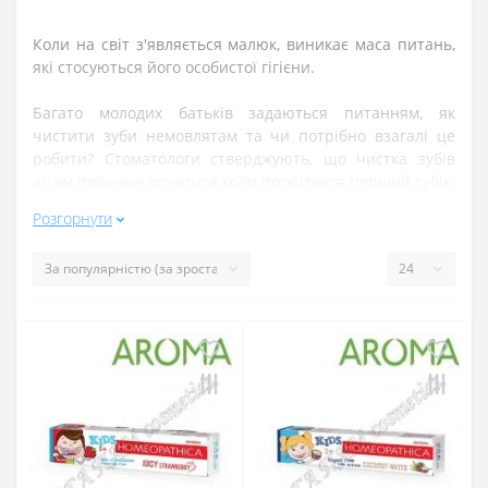
Коли на світ з'являється малюк, виникає маса питань,
які стосуються його особистої гігієни.
Багато молодих батьків задаються питанням, як
чистити зуби немовлятам та чи потрібно взагалі це
робити? Стоматологи стверджують, що чистка зубів
дітям повинна початися коли прорізався перший зубік.
Розгорнути
Дитяча зубна паста розроблена з урахуванням вікових
особливостей дитини.
М'яка основа пасти дбайливо очищає дитячу зубну
емаль, не пошкоджуючи її, захищає зуби від карієсу та
зубного нальоту.
Де в інтернеті купити дитячу
зубну пасту
?
На
сьогоднішній день покупки в інтернеті стають
невід'ємною частиною усіх. В інтернет-магазині
ПАГА
ПАМ cosmetics
купувати косметику та парфумерію
дешево, швидко та приємно. Оформлення замовлення