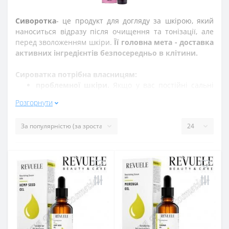
Сиворотка
- це продукт для догляду за шкірою, який
наноситься відразу після очищення та тонізації, але
перед зволоженням шкіри.
Її головна мета - доставка
активних інгредієнтів безпосередньо в клітини.
Сироватка потрібна власницям:
проблемної шкіри.
Якщо у вас постійні сальні
пробки, розширені пори, підвищена секреція
Розгорнути
потових та сальних залоз, необхідно пройти хоча
б кілька курсів на рік для нормалізації стану та
поліпшення зовнішнього вигляду;
тьмяної шкіри
.
Таке часто буває після тривалого
курсу антибіотиків або інших сильнодіючих
препаратів;
пігментних плям або слідів від запальних
елементів
.
Вікові зміни тягнуть порушення
вироблення меланіну.
Тому на шкірних покривах
виникають різні відмітини.
Вони погіршують
зовнішній вигляд та приносять великий
психологічний дискомфорт.
Курс концентрату