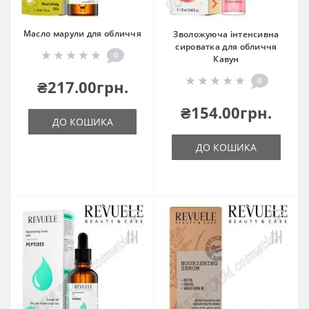
Масло марули для обличчя
Зволожуюча інтенсивна
сироватка для обличчя
0
Кавун
0
₴217.00грн.
₴154.00грн.
ДО КОШИКА
ДО КОШИКА