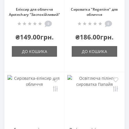
Еліксир для обличчя
Сироватка "Regenine" для
Аpotechary "Заспокійливий"
обличчя
0
0
₴149.00грн.
₴186.00грн.
ДО КОШИКА
ДО КОШИКА