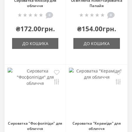
Сироватка-еліксир для
Освітлюча пілінг-сироватка
обличчя
Папайя
0
0
₴172.00грн.
₴154.00грн.
ДО КОШИКА
ДО КОШИКА
Сироватка "Фосфоліпіди" для
Сироватка "Кераміди" для
обличчя
обличчя