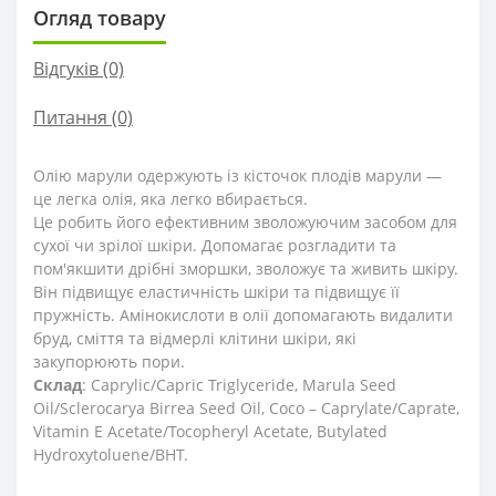
Огляд товару
Відгуків (0)
Питання
(0)
Олію марули одержують із кісточок плодів марули —
це легка олія, яка легко вбирається.
Це робить його ефективним зволожуючим засобом для
сухої чи зрілої шкіри.
Допомагає розгладити та
пом'якшити дрібні зморшки, зволожує та живить шкіру.
Він підвищує еластичність шкіри та підвищує її
пружність.
Амінокислоти в олії допомагають видалити
бруд, сміття та відмерлі клітини шкіри, які
закупорюють пори.
Склад
: Caprylic/Capric Triglyceride, Marula Seed
Oil/Sclerocarya Birrea Seed Oil, Coco – Caprylate/Caprate,
Vitamin E Acetate/Tocopheryl Acetate, Butylated
Hydroxytoluene/BHT.