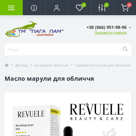
0
0
0
+38 (066) 951-98-96
Замовити дзвінок
Догляд
за шкірою обличчя
Сироватка та олія для обличчя
Масло марули для обличчя