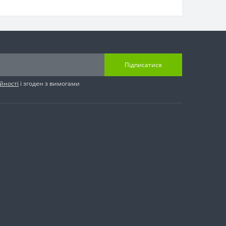
Підписатися
йності
і згоден з вимогами