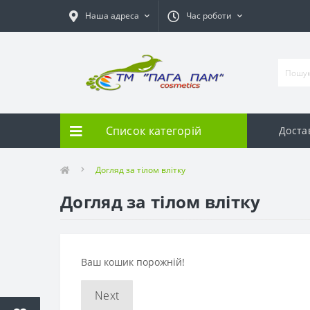
Наша адреса
Час роботи
Список категорій
Доста
Догляд за тілом влітку
Догляд за тілом влітку
Ваш кошик порожній!
Next