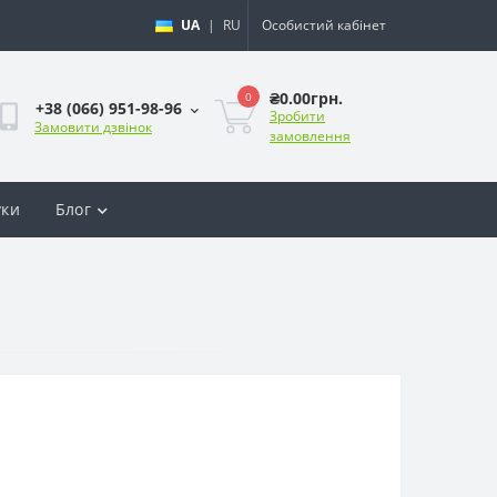
UA
|
RU
Особистий кабінет
₴0.00грн.
0
+38 (066) 951-98-96
Зробити
Замовити дзвінок
замовлення
уки
Блог