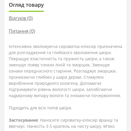
Огляд товару
Відгуків (0)
Питання
(0)
Інтенсивна зволожуюча сироватка-еліксир призначена
для розгладження та глибокого зволоження шкіри.
Покращує еластичність та пружність шкіри, а також
зменшує появу тонких ліній та зморшок.
Зменшує
ознаки передчасного старіння.
Розгладжує зморшки,
проникаючи глибоко у шари дерми.
Стимулює
вироблення природного колагену.
Допомагає
підтримувати рівень вологості шкіри, запобігаючи
надмірному випару вологи та знімаючи почервоніння.
Підходить для всіх типів шкіри.
Застосування
: Наносите сироватку-еліксир вранці та
ввечері.
Нанесіть 3-5 крапель на чисту шкіру.
М'яко