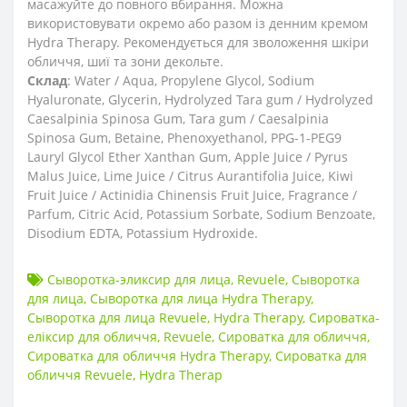
масажуйте до повного вбирання.
Можна
використовувати окремо або разом із денним кремом
Hydra Therapy.
Рекомендується для зволоження шкіри
обличчя, шиї та зони декольте.
Склад
: Water / Aqua, Propylene Glycol, Sodium
Hyaluronate, Glycerin, Hydrolyzed Tara gum / Hydrolyzed
Caesalpinia Spinosa Gum, Tara gum / Caesalpinia
Spinosa Gum, Betaine, Phenoxyethanol, PPG-1-PEG9
Lauryl Glycol Ether
Xanthan Gum, Apple Juice / Pyrus
Malus Juice, Lime Juice / Citrus Aurantifolia Juice, Kiwi
Fruit Juice / Actinidia Chinensis Fruit Juice, Fragrance /
Parfum, Citric Acid, Potassium Sorbate, Sodium Benzoate,
Disodium EDTA, Potassium Hydroxide.
Сыворотка-эликсир для лица
,
Revuele
,
Сыворотка
для лица
,
Сыворотка для лица Hydra Therapy
,
Сыворотка для лица Revuele
,
Hydra Therapy
,
Сироватка-
еліксир для обличчя
,
Revuele
,
Сироватка для обличчя
,
Сироватка для обличчя Hydra Therapy
,
Сироватка для
обличчя Revuele
,
Hydra Therap