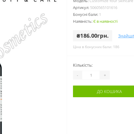
Модель:
Customize Your Skincare
Артикул:
5060565101616
Бонусні бали:
1
Наявність:
Є в наявності
₴186.00грн.
Знайшл
Ціна в бонусних бали: 186
Кількість:
-
+
ДО КОШИКА