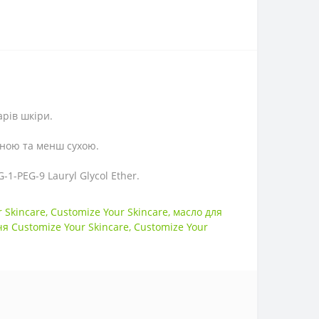
арів шкіри.
еною та менш сухою.
G-1-PEG-9 Lauryl Glycol Ether.
 Skincare
,
Customize Your Skincare
,
масло для
чя Customize Your Skincare
,
Customize Your