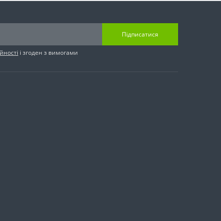
Підписатися
йності
і згоден з вимогами