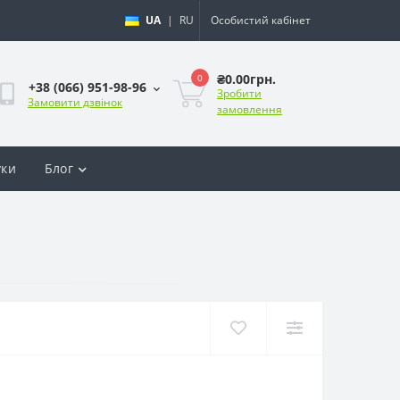
UA
|
RU
Особистий кабінет
₴0.00грн.
0
+38 (066) 951-98-96
Зробити
Замовити дзвінок
замовлення
уки
Блог