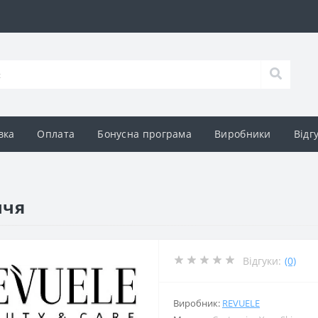
вка
Оплата
Бонусна програма
Виробники
Відг
ччя
Відгуки:
(0)
Виробник:
REVUELE