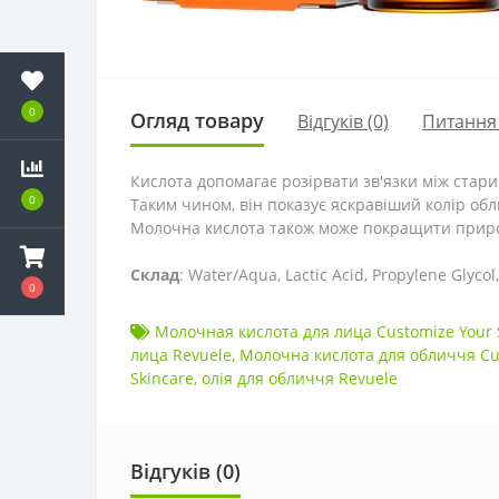
0
Огляд товару
Відгуків (0)
Питання
Кислота допомагає розірвати зв'язки між стари
0
Таким чином, він показує яскравіший колір обли
Молочна кислота також може покращити природ
Склад
: Water/Aqua, Lactic Acid, Propylene Glyco
0
Молочная кислота для лица Customize Your 
лица Revuele
,
Молочна кислота для обличчя Cus
Skincare
,
олія для обличчя Revuele
Відгуків (0)