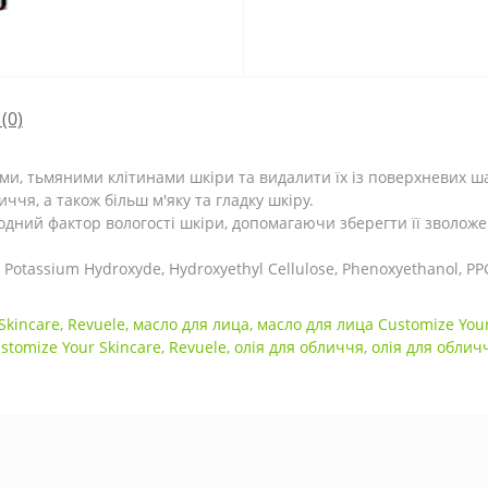
(0)
ми, тьмяними клітинами шкіри та видалити їх із поверхневих ш
ччя, а також більш м'яку та гладку шкіру.
ний фактор вологості шкіри, допомагаючи зберегти її зволож
l, Potassium Hydroxyde, Hydroxyethyl Cellulose, Phenoxyethanol, PP
Skincare
,
Revuele
,
масло для лица
,
масло для лица Customize Your
tomize Your Skincare
,
Revuele
,
олія для обличчя
,
олія для облич