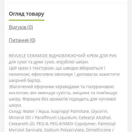
Огляд товару
Відгуків (0)
Питання
(0)
REVUELE CERAMIDE ВІДНОВЛЮЮЧИЙ КРЕМ ДЛЯ РУК
для сухої та дуже сухої, огрубілої шкіри.
Цей крем з текстурою, що швидко вбирається і
нелипкою, ефективно зволожує і допомагає захистити
шкірний бар'єр.
Збагачений ефірними керамідами та гіалуроновою
кислотою, він зменшує сухість, зміцнює та пом'якшує
шкіру. Формула без ароматів підходить для чутливої ​​
шкіри.
Склад: Water / Aqua, Isopropyl Palmitate, Glycerin,
Mineral Oil / Paraffinum Liquidum, Cetearyl Alcohol,
Ceteareth-20, PEG-8, PEG-8/SMDI Copolymer, Palmitoyl
Myristyl Serinate, Sodium Polyacrylate, Dimethicone /