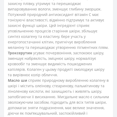
захисну плівку, утримує та перешкоджає
випаровуванню вологи, зменшує глибину зморшок.
Потужний природний антиоксидант вітамін С має
тонізуючі властивості, відмінно підтримує та активує
захисні функції шкіри. Цей інгредієнт сприяє
уповільненню процесів старіння шкіри, збільшує
синтез колагену та еластину, бере участь у
енергопостачанні клітин, пригнічує вироблення
меланіну та перешкоджає утворенню пігментних плям.
Троксерутин
усуває почервоніння, заспокоює шкіру,
зменшує набряклість, зміцнює шкіру, нормалізує
кровообіг та зменшує видимість пошкоджених
капілярів. Колаген у цьому продукті омолоджує шкіру
та вирівнює колір обличчя.
Масло ши
сприяє природному виробленню колагену в
шкірі і містить олеїнову, стеаринову, пальмітинову та
ліноленову кислоти, які захищають і живлять шкіру,
запобігаючи її висиханню. Мигдальне масло є сильним
зволожуючим засобом, підходить для всіх типів шкіри,
допомагає зняти подразнення, має велике значення,
діючи як пом'якшувальний, заспокійливий і