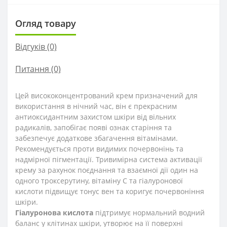
Огляд товару
Відгуків (0)
Питання
(0)
Цей висококонцентрований крем призначений для
використання в нічний час, він є прекрасним
антиоксидантним захистом шкіри від вільних
радикалів, запобігає появі ознак старіння та
забезпечує додаткове збагачення вітамінами.
Рекомендується проти видимих ​​почервонінь та
надмірної пігментації. Тривимірна система активації
крему за рахунок поєднання та взаємної дії один на
одного троксерутину, вітаміну С та гіалуронової
кислоти підвищує тонус вен та коригує почервоніння
шкіри.
Гіалуронова кислота
підтримує нормальний водний
баланс у клітинах шкіри, утворює на її поверхні