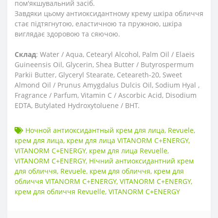
пом'якшувальний засіб.
Завдяки цьому антиоксидантному крему шкіра обличчя
стає підтягнутою, еластичною та пружною, шкіра
виглядає здоровою та сяючою.
Склад
: Water / Aqua, Cetearyl Alcohol, Palm Oil / Elaeis
Guineensis Oil, Glycerin, Shea Butter / Butyrospermum
Parkii Butter, Glyceryl Stearate, Ceteareth-20, Sweet
Almond Oil / Prunus Amygdalus Dulcis Oil, Sodium Hyal ,
Fragrance / Parfum, Vitamin C / Ascorbic Acid, Disodium
EDTA, Butylated Hydroxytoluene / BHT.
Ночной антиоксидантный крем для лица
,
Revuele
,
крем для лица
,
крем для лица VITANORM C+ENERGY
,
VITANORM C+ENERGY
,
крем для лица Revuelle
,
VITANORM C+ENERGY
,
Нічний антиоксидантний крем
для обличчя
,
Revuele
,
крем для обличчя
,
крем для
обличчя VITANORM C+ENERGY
,
VITANORM C+ENERGY
,
крем для обличчя Revuelle
,
VITANORM C+ENERGY