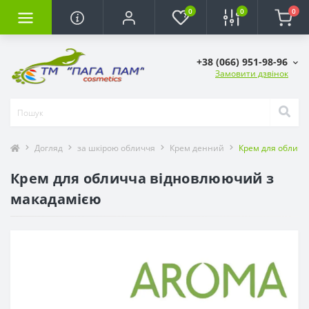
0
0
0
+38 (066) 951-98-96
Замовити дзвінок
Догляд
за шкірою обличчя
Крем денний
Крем для обличч
Крем для обличча відновлюючий з
макадамією