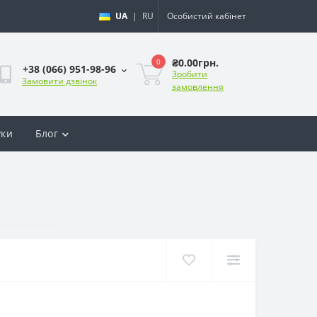
UA
|
RU
Особистий кабінет
₴0.00грн.
0
+38 (066) 951-98-96
Зробити
Замовити дзвінок
замовлення
уки
Блог