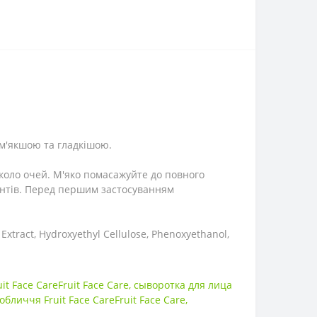
 м'якшою та гладкішою.
коло очей.
М'яко помасажуйте до повного
нтів.
Перед першим застосуванням
 Extract, Hydroxyethyl Cellulose, Phenoxyethanol,
t Face CareFruit Face Care
,
сыворотка для лица
обличчя Fruit Face CareFruit Face Care
,