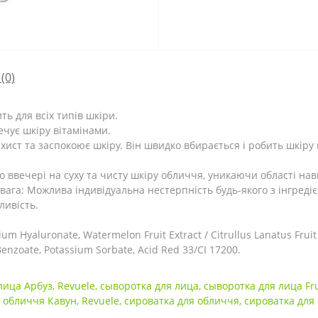
(0)
ь для всіх типів шкіри.
ечує шкіру вітамінами.
хист та заспокоює шкіру.
Він швидко вбирається і робить шкіру
о ввечері на суху та чисту шкіру обличчя, уникаючи області нав
вага: Можлива індивідуальна нестерпність будь-якого з інгредіє
ливість.
ium Hyaluronate, Watermelon Fruit Extract / Citrullus Lanatus Fruit
enzoate, Potassium Sorbate, Acid Red 33/CI 17200.
лица Арбуз
,
Revuele
,
сыворотка для лица
,
сыворотка для лица Frui
 обличчя Кавун
,
Revuele
,
сироватка для обличчя
,
сироватка для 