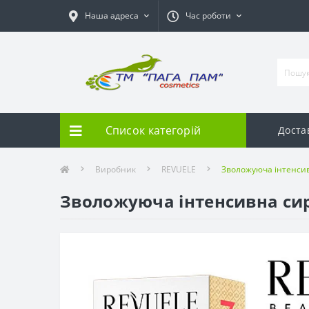
Наша адреса
Час роботи
Список категорій
Доста
Виробник
REVUELE
Зволожуюча інтенсив
Зволожуюча інтенсивна си