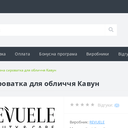
вка
Оплата
Бонусна програма
Виробники
Відг
на сироватка для обличчя Кавун
роватка для обличчя Кавун
Відгуки:
(0)
Виробник:
REVUELE