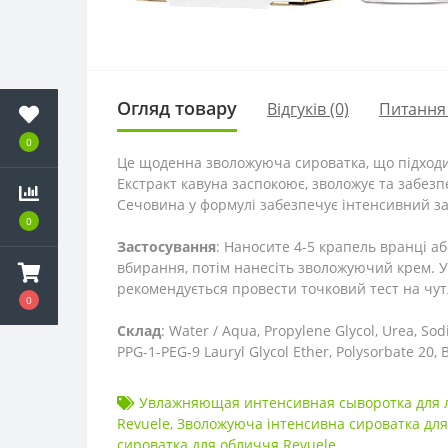
Огляд товару
Відгуків (0)
Питання
0
Це щоденна зволожуюча сироватка, що підходит
Екстракт кавуна заспокоює, зволожує та забезп
Сечовина у формулі забезпечує інтенсивний за
0
Застосування
: Наносите 4-5 крапель вранці аб
вбирання, потім нанесіть зволожуючий крем.
У
рекомендується провести точковий тест на чут
0
Склад
: Water / Aqua, Propylene Glycol, Urea, Sod
PPG-1-PEG-9 Lauryl Glycol Ether, Polysorbate 20,
B
Увлажняющая интенсивная сыворотка для 
Revuele
,
Зволожуюча інтенсивна сироватка для
сироватка для обличчя Revuele