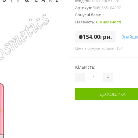
Модель:
Fruit Face Care
Артикул:
5060565104297
Бонусні бали:
1
Наявність:
Є в наявності
₴154.00грн.
Знайшл
Ціна в бонусних бали: 154
Кількість:
-
+
ДО КОШИКА