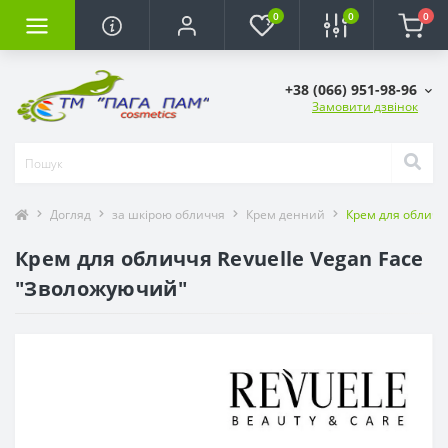
0
0
0
+38 (066) 951-98-96
Замовити дзвінок
Догляд
за шкірою обличчя
Крем денний
Крем для обличч
Крем для обличчя Revuelle Vegan Face
"Зволожуючий"