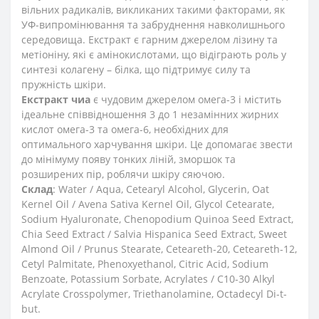
вільних радикалів, викликаних такими факторами, як
УФ-випромінювання та забруднення навколишнього
середовища. Екстракт є гарним джерелом лізину та
метіоніну, які є амінокислотами, що відіграють роль у
синтезі колагену – білка, що підтримує силу та
пружність шкіри.
Екстракт чиа
є чудовим джерелом омега-3 і містить
ідеальне співвідношення 3 до 1 незамінних жирних
кислот омега-3 та омега-6, необхідних для
оптимального харчування шкіри. Це допомагає звести
до мінімуму появу тонких ліній, зморшок та
розширених пір, роблячи шкіру сяючою.
Склад
: Water / Aqua, Cetearyl Alcohol, Glycerin, Oat
Kernel Oil / Avena Sativa Kernel Oil, Glycol Cetearate,
Sodium Hyaluronate, Chenopodium Quinoa Seed Extract,
Chia Seed Extract / Salvia Hispanica Seed Extract, Sweet
Almond Oil / Prunus Stearate, Ceteareth-20, Ceteareth-12,
Cetyl Palmitate, Phenoxyethanol, Citric Acid, Sodium
Benzoate, Potassium Sorbate, Acrylates / C10-30 Alkyl
Acrylate Crosspolymer, Triethanolamine, Octadecyl Di-t-
but.