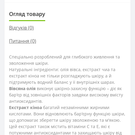
Огляд товару
Відгуків (0)
Питання
(0)
Спеціально розроблений для глибокого живлення та
зволоження шкіри.
Натуральні інгредієнти: олія вівса, екстракт чиа та
екстракт кіноа не тільки розгладжують шкіру, а й
підтримують водний баланс у її внутрішніх шарах.
Вівсяна олія
виконує шкірно-захисну функцію – діє як
бар'єр від зовнішніх факторів завдяки високому вмісту
антиоксидантів.
Екстракт кіноа
багатий незамінними жирними
кислотами. Вони відновлюють бар'єрну функцію шкіри,
що допомагає зберегти шкіру зволоженою та м'якою.
Цей екстракт також містить вітаміни С та Е, які є
потужними антиоксидантами та захищають шкіру від