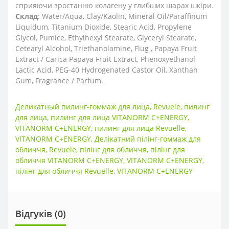
сприяючи зростанню колагену у глибших шарах шкіри.
Склад
: Water/Aqua, Clay/Kaolin, Mineral Oil/Paraffinum
Liquidum, Titanium Dioxide, Stearic Acid, Propylene
Glycol, Pumice, Ethylhexyl Stearate, Glyceryl Stearate,
Cetearyl Alcohol, Triethanolamine, Flug , Papaya Fruit
Extract / Carica Papaya Fruit Extract, Phenoxyethanol,
Lactic Acid, PEG-40 Hydrogenated Castor Oil, Xanthan
Gum, Fragrance / Parfum.
Деликатный пилинг-гоммаж для лица
,
Revuele
,
пилинг
для лица
,
пилинг для лица VITANORM C+ENERGY
,
VITANORM C+ENERGY
,
пилинг для лица Revuelle
,
VITANORM C+ENERGY
,
Делікатний пілінг-гоммаж для
обличчя
,
Revuele
,
пілінг для обличчя
,
пілінг для
обличчя VITANORM C+ENERGY
,
VITANORM C+ENERGY
,
пілінг для обличчя Revuelle
,
VITANORM C+ENERGY
Відгуків (0)