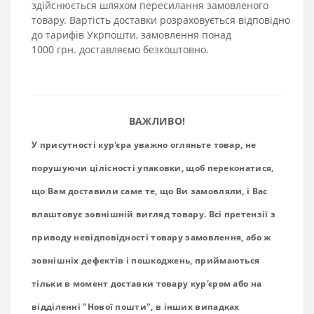
здійснюється шляхом пересилання замовленого
товару.
Вартість
доставки
р
озраховується
відповідно
до тарифів Укрпошти
,
замовлення
понад
1000
грн
.
доставляємо
безкоштовно
.
ВАЖЛИВО
!
У
присутності
кур'єра
уважно
огляньте
товар
,
не
порушуючи
цілісності
упаковки
,
щоб
переконатися
,
що
Вам
доставили
саме
те
,
що
Ви
замовляли
,
і
Вас
влаштовує
зовнішній вигляд
товару
.
Всі
претензії
з
приводу
невідповідності
товару
замовлення
,
або
ж
зовнішніх
дефектів
і
пошкоджень
,
приймаються
тільки
в
момент
доставки
товару
кур'єром
або
на
відділенні
"
Нової
пошти
"
,
в
інших
випадках