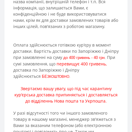
назва компанії, внутрішній телефон і т.п. Вся
інформація, що залишається Вами, є
конфіденційною і не буде використовуватися
нами, крім як для доставки замовлених товарів або
інших цілей, пов'язаних з роботою магазину.
Оплата здійснюється готівкою кур'єру в момент
доставки. Вартість доставки по Запоріжжю і Дніпру
при замовленні на суму
При
до 400 гривень - 40 грн
.
сумі
замовлення
,
що
перевищує
400
гривень
,
доставка
по
Запоріжжю
і
Дніпру
здійснюється
БЕ
ЗКОШТОВНО
.
Звертаємо вашу
увагу
,
що
під час
карантину
кур'єрська
доставка
припиняється
і
доставляється
до відділеннь Нова пошта та Укрпошта
.
У разі відсутності того чи іншого замовленого
товару в нашому магазині, менеджер зв'яжеться з
Вами за вказаним телефоном (або електронною
поштою) і повідомить про це. Також ми