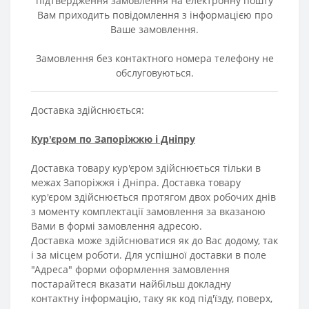
підтвердження
замовлення
на
електронну
пошту
Вам
приходить
повідомлення
з
інформацією
про
Ваше замовлення
.
Замовлення
без
контактного
номера
телефону
не
обслуговуються.
Доставка здійснюється:
Кур'єром по Запоріжжю і Дніпру
Доставка товару кур'єром здійснюється тільки в
межах Запоріжжя і Дніпра. Доставка товару
кур'єром здійснюється протягом двох робочих днів
з моменту комплектації замовлення за вказаною
Вами в формі замовлення адресою.
Доставка може здійснюватися як до Вас додому, так
і за місцем роботи. Для успішної доставки в поле
"Адреса" форми оформлення замовлення
постарайтеся вказати найбільш докладну
контактну інформацію, таку як код під'їзду, поверх,