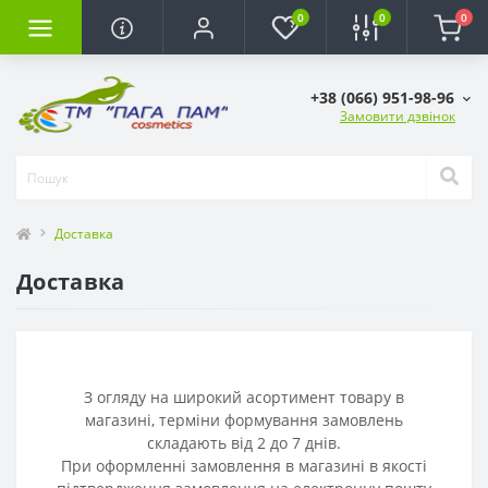
0
0
0
+38 (066) 951-98-96
Замовити дзвінок
Доставка
Доставка
З огляду на
широкий
асортимент
товару
в
магазині
,
терміни
формування
замовлень
складають
від
2
до
7
днів
.
При
оформленні
замовлення
в
магазині
в
якості